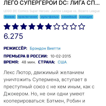
ЛЕГО СУПЕРГЕРОИ DC: ЛИГА СПРАВЕДЛИВОСТИ ПРОТИВ ЛИГИ БИЗАРРО (2015)
LEGO DC Comics Super Heroes: Justice League vs. Bizarro League
боевик
приключения
мультфильм
семейный
комедия
6.275
Брэндон Виетти
РЕЖИССЁР:
10-02-2015
ПРЕМЬЕРА В РОССИИ:
48 мин.
США
ВРЕМЯ:
СТРАНА:
Лекс Лютор, движимый желанием
уничтожить Супермена, вступает в
преступный союз с не кем иным, как с
Джокером. Но, не они одни умеют
кооперироваться: Бэтмен, Робин и