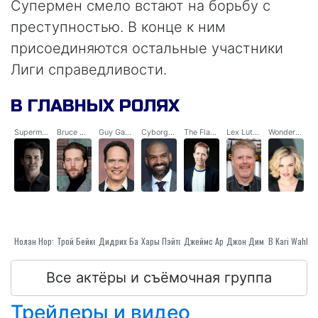
Супермен смело встают на борьбу с
преступностью. В конце к ним
присоединяются остальные участники
Лиги справедливости.
В ГЛАВНЫХ РОЛЯХ
Superman and Bizarro (Voice)
Bruce Wayne/Batman and Batzarro (Voice)
Guy Gardner / Greenzarro (voice)
Cyborg and Cyzarro (Voice)
The Flash (Voice)
Lex Luthor / Deathstroke (voice)
Wonder Woman / Bizzara (voice)
Нолан Норт
Трой Бейкер
Дидрих Бадер
Хары Пэйтон
Джон Димаджио
Джеймс Арнольд Тейлор
В Kari Wahlgr
Все актёры и съёмочная группа
Трейлеры и видео