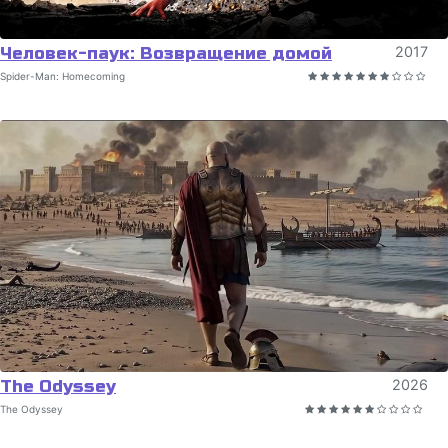
Человек-паук: Возвращение домой
2017
Spider-Man: Homecoming
The Odyssey
2026
The Odyssey