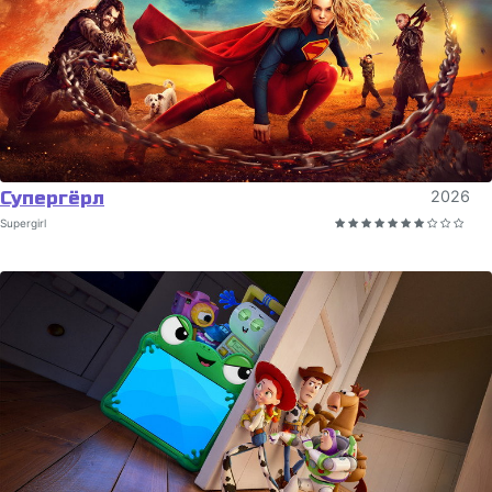
Супергёрл
2026
Supergirl