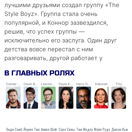
лучшими друзьями создал группу «The
Style Boyz». Группа стала очень
популярной, и Коннор зазвездился,
решив, что успех группы —
исключительно его заслуга. Один друг
детства вовсе перестал с ним
разговаривать, другой работает у
Коннера диджеем. А лучшие друзья
В ГЛАВНЫХ РОЛЯХ
суперзвезды — его менеджер,
организатор вечеринок и прочие
Conner Friel
Owen Bouchard
Lawrence Dunn
Paula Klein
Harry Duggins
Deborah
Tilly
непонятные личности, которым бы
только тусоваться с утра до ночи. И вот
приближается великий день — выход
нового сольного альбома. Но, как
известно, чем выше ты взлетел, тем
Энди Самберг
Йорма Такконе
Акива Шаффер
Тим Медоуз
Сара Сильверман
Майя Рудольф
Джоан Кьюса