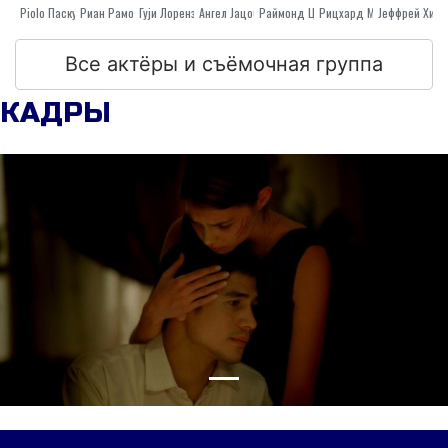
Piolo Паскуаль
Риан Рамос
Гуjи Лорензана
Ангел Jацоб
Раймонд Цонцепцион
Jеффрей Хида
Рицхард Манабат
Все актёры и съёмочная группа
КАДРЫ