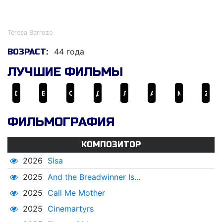
Тереса Баррозо
Teresa Barrozo
44 года
ВОЗРАСТ:
ЛУЧШИЕ ФИЛЬМЫ
Diary ng Panget
Бойня
Captive
Дробь
Лингва франка
Академия злодеев
Ма Роза
Zombadings 1: Patayin sa Shokot si Remington
ФИЛЬМОГРАФИЯ
КОМПОЗИТОР
2026
Sisa
2025
And the Breadwinner Is...
2025
Call Me Mother
2025
Cinemartyrs