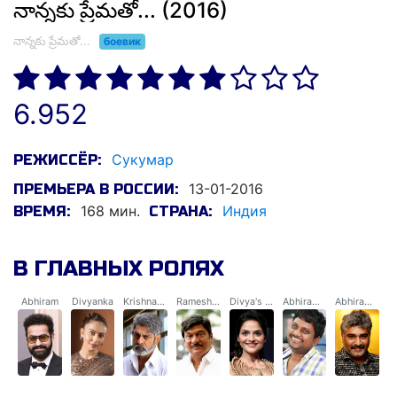
నాన్నకు ప్రేమతో... (2016)
నాన్నకు ప్రేమతో...
боевик
6.952
Сукумар
РЕЖИССЁР:
13-01-2016
ПРЕМЬЕРА В РОССИИ:
168 мин.
Индия
ВРЕМЯ:
СТРАНА:
В ГЛАВНЫХ РОЛЯХ
Abhiram
Divyanka
Krishnamurthy Koutilya
Ramesh chandra prasad (subramaniyam)
Divya's Mother
Abhiram's assistant
Abhiram's brother