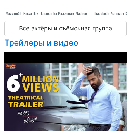
Младший НТР
Ракул Прит Сингх
Jagapati Бабу
Madhoo
Раджендра Прасад
Thagubothu Рамеш
Все актёры и съёмочная группа
Трейлеры и видео