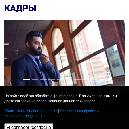
КАДРЫ
На сайте ведётся обработка файлов cookie. Пользуясь сайтом, вы
даете согласие на использование данной технологии.
© 2017 - 2026
MOVIE
BOT
.RU
ДАННЫЕ ПРЕДОСТАВЛЕНЫ:
THEMOVIEDB
,
WIKIPEDIA
Политика конфиденциальности
|
Согласие на обработку
ПЕРЕВЕДЕНО СЕРВИСОМ
ЯНДЕКС.ПЕРЕВОД
персональных данных
THEATER BY ICONDOTS FROM THE NOUN PROJECT
ПРОЕКЦИОННЫЕ ЛАМПЫ
КОНТАКТЫ
ПОЛИТИКА КОНФИДЕНЦИАЛЬНОСТИ
Я согласен/согласна