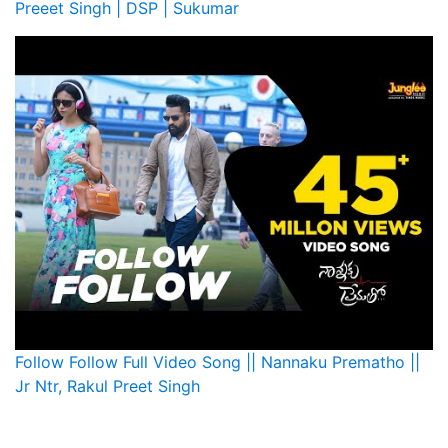
Preeet Singh | DSP | Sukumar
Follow Follow Full Video Song || Nannaku Prematho ||
Jr Ntr, Rakul Preet Singh