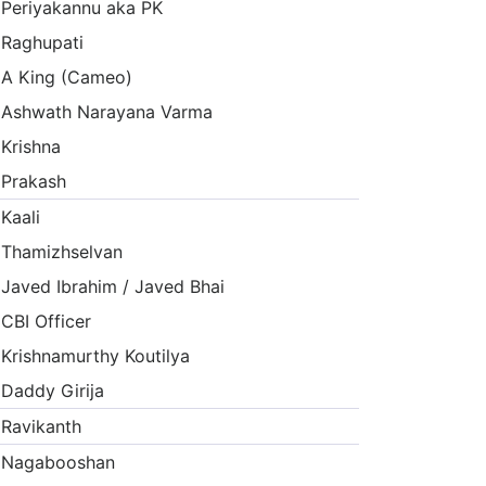
Periyakannu aka PK
Raghupati
A King (Cameo)
Ashwath Narayana Varma
Krishna
Prakash
Kaali
Thamizhselvan
Javed Ibrahim / Javed Bhai
CBI Officer
Krishnamurthy Koutilya
Daddy Girija
Ravikanth
Nagabooshan