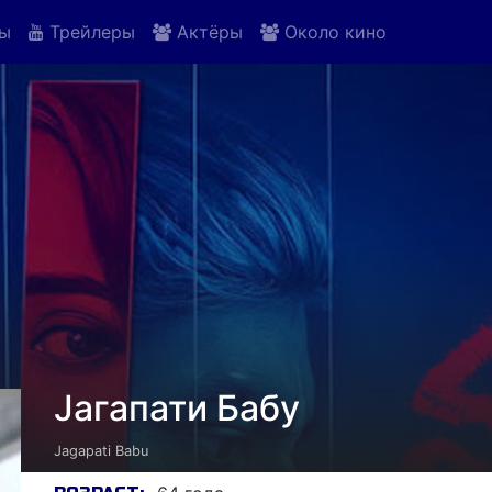
ы
Трейлеры
Актёры
Около кино
Jагапати Бабу
Jagapati Babu