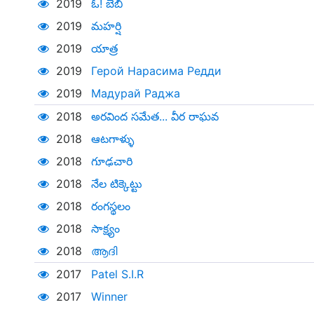
2019
ఓ! బేబీ
2019
మహర్షి
2019
యాత్ర
2019
Герой Нарасима Редди
2019
Мадурай Раджа
2018
అరవింద సమేత... వీర రాఘవ
2018
ఆటగాళ్ళు
2018
గూఢచారి
2018
నేల టిక్కెట్టు
2018
రంగస్థలం
2018
సాక్ష్యం
2018
ആദി
2017
Patel S.I.R
2017
Winner