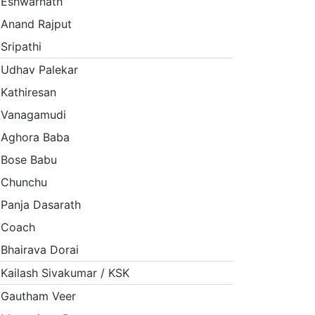
Eshwarnath
Anand Rajput
Sripathi
Udhav Palekar
Kathiresan
Vanagamudi
Aghora Baba
Bose Babu
Chunchu
Panja Dasarath
Coach
Bhairava Dorai
Kailash Sivakumar / KSK
Gautham Veer