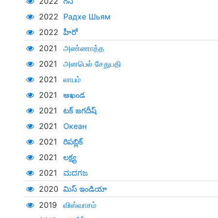
2022
గని
2022
Радхе Шьям
2022
హీరో
2021
அண்ணாத்த
2021
அனபெல் சேதுபதி
2021
லாபம்
2021
అఖండ
2021
టక్ జగదీష్
2021
Океан
2021
రిప‌బ్లిక్
2021
లక్ష్య
2021
ಮದಗಜ
2020
మిస్ ఇండియా
2019
விஸ்வாசம்