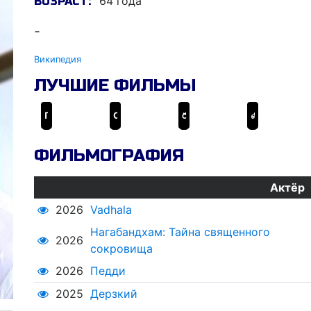
64 года
ВОЗРАСТ:
-
Википедия
ЛУЧШИЕ ФИЛЬМЫ
Пушпа 2: Власть
Салаар, часть 1: Прекращение огня
రంగస్థలం
லிங்கா
ФИЛЬМОГРАФИЯ
Актёр
2026
Vadhala
Нагабандхам: Тайна священного
2026
сокровища
2026
Педди
2025
Дерзкий