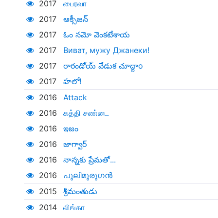
2017
பைரவா
2017
ఆక్సీజన్
2017
ఓం నమో వెంకటేశాయ
2017
Виват, мужу Джанеки!
2017
రారండోయ్ వేడుక చూద్దాo
2017
హలో!
2016
Attack
2016
கத்தி சண்டை
2016
ఇజం
2016
జాగ్వార్
2016
నాన్నకు ప్రేమతో...
2016
പുലിമുരുഗന്‍
2015
శ్రీమంతుడు
2014
லிங்கா