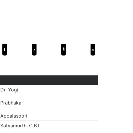
Педди
പുലിമുരുഗന്‍
శ్రీమంతుడు
பைரவா
Dr. Yogi
Prabhakar
Appalasoori
Satyamurthi C.B.I.