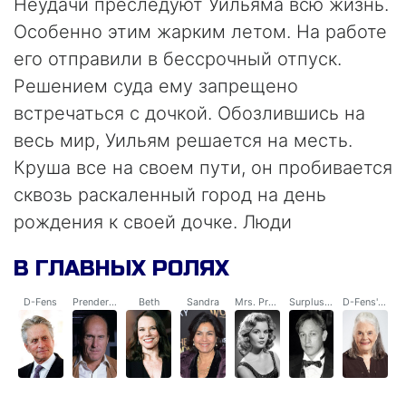
Неудачи преследуют Уильяма всю жизнь.
Особенно этим жарким летом. На работе
его отправили в бессрочный отпуск.
Решением суда ему запрещено
встречаться с дочкой. Обозлившись на
весь мир, Уильям решается на месть.
Круша все на своем пути, он пробивается
сквозь раскаленный город на день
рождения к своей дочке. Люди
воспринимают его как маньяка, и только
В ГЛАВНЫХ РОЛЯХ
опытный детектив Прендергаст знает в
чем причина агрессии Уильяма…
D-Fens
Prendergast
Beth
Sandra
Mrs. Prendergast
Surplus Store Owner
D-Fens' Mother