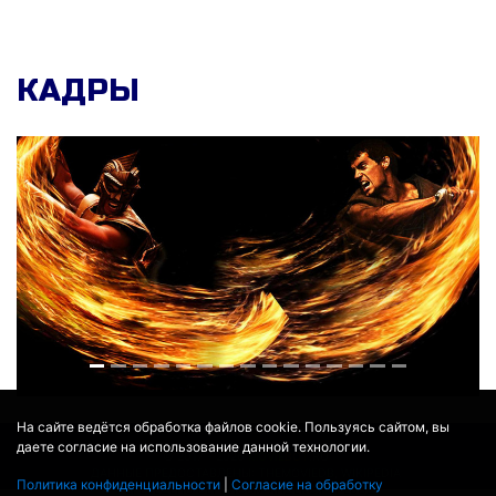
КАДРЫ
На сайте ведётся обработка файлов cookie. Пользуясь сайтом, вы
даете согласие на использование данной технологии.
© 2017 - 2026
MOVIE
BOT
.RU
ДАННЫЕ ПРЕДОСТАВЛЕНЫ:
THEMOVIEDB
,
WIKIPEDIA
Политика конфиденциальности
|
Согласие на обработку
ПЕРЕВЕДЕНО СЕРВИСОМ
ЯНДЕКС.ПЕРЕВОД