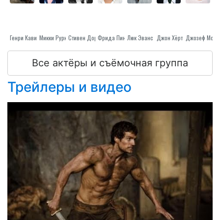
Генри Кавилл
Микки Рурк
Стивен Дорфф
Фрида Пинто
Люк Эванс
Джон Хёрт
Джозеф Морг
Все актёры и съёмочная группа
Трейлеры и видео