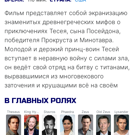
Фильм представляет собой экранизацию
знаменитых древнегреческих мифов о
приключениях Тесея, сына Посейдона,
победителя Прокруста и Минотавра.
Молодой и дерзкий принц-воин Тесей
вступает в неравную войну с силами зла,
он ведёт свой отряд на битву с титанами,
вырвавшимися из многовекового
заточения и крушащими всё на своём
пути к горе Олимп. Но на стороне
В ГЛАВНЫХ РОЛЯХ
молодого и отважного воина — сами
Боги Олимпа во главе с Зевсом, которые
Theseus
King Hyperion
Stavros
Phaedra
Zeus
Old Zeus
Lysander
помогут герою в смертельной битве с
демонами и титанами.