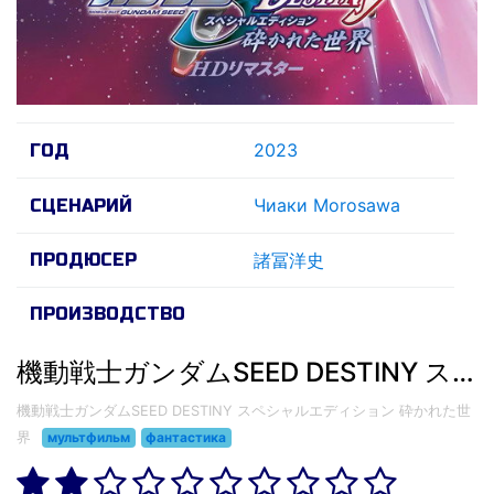
2023
ГОД
Чиаки Morosawa
СЦЕНАРИЙ
ПРОДЮСЕР
諸冨洋史
ПРОИЗВОДСТВО
機動戦士ガンダムSEED DESTINY スペシャルエディション 砕かれた世界 (2023)
機動戦士ガンダムSEED DESTINY スペシャルエディション 砕かれた世
界
мультфильм
фантастика