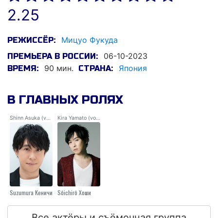
2.25
Мицуо Фукуда
РЕЖИССЁР:
06-10-2023
ПРЕМЬЕРА В РОССИИ:
90 мин.
Япония
ВРЕМЯ:
СТРАНА:
В ГЛАВНЫХ РОЛЯХ
Shinn Asuka (voice)
Kira Yamato (voice)
Suzumura Кеничи
Sōichirō Хоши
Все актёры и съёмочная группа