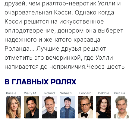
друзей, чем риэлтор-невротик Уолли и
очаровательная Кэсси. Однако когда
Кэсси решится на искусственное
оплодотворение, донором она выберет
надежного и женатого красавца
Роланда… Лучшие друзья решают
отметить это вечеринкой, где Уолли
напивается до неприличия.Через шесть
лет Кэсси возвращается в Нью-Йорк с 5-
В ГЛАВНЫХ РОЛЯХ
летним сыном, который поразительно
напоминает Уолли самого себя, а заодно
Kassie Larson
Wally Mars
Roland
Sebastian
Leonard
Debbie
Knit Hat Guy
вызывает в его памяти все, что
случилось той злополучной ночью.