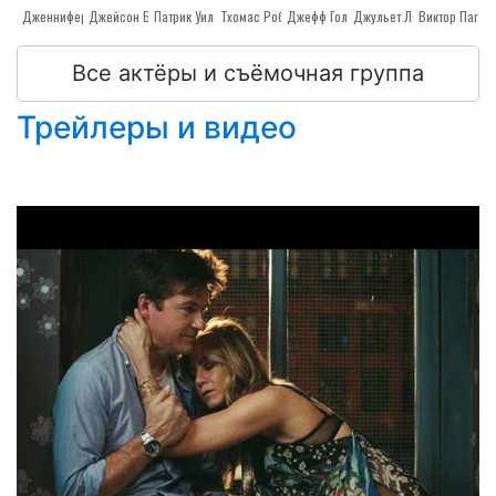
Дженнифер Энистон
Патрик Уилсон
Джейсон Бейтман
Тхомас Робинсон
Джульет Льюис
Джефф Голдблюм
Виктор Паган
Все актёры и съёмочная группа
Трейлеры и видео