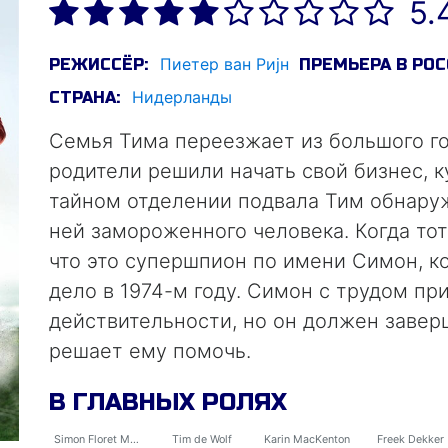
5.
Пиетер ван Риjн
РЕЖИССЁР:
ПРЕМЬЕРА В РОС
Нидерланды
СТРАНА:
Семья Тима переезжает из большого го
родители решили начать свой бизнес, 
тайном отделении подвала Тим обнаруж
ней замороженного человека. Когда тот
что это супершпион по имени Симон, 
дело в 1974-м году. Симон с трудом пр
действительности, но он должен завер
решает ему помочь.
В ГЛАВНЫХ РОЛЯХ
Simon Floret Meesterspion
Tim de Wolf
Karin MacKenton
Freek Dekker