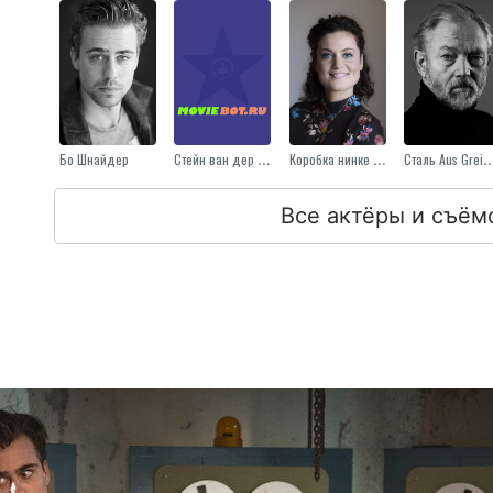
Бо Шнайдер
Стейн ван дер Плас
Коробка нинке де-ла-Рив
Сталь Aus Grei
Все актёры и съём