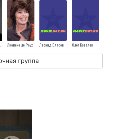
danus
Лиенеке ле Роуx
Леонид Власов
Олег Ковалев
очная группа