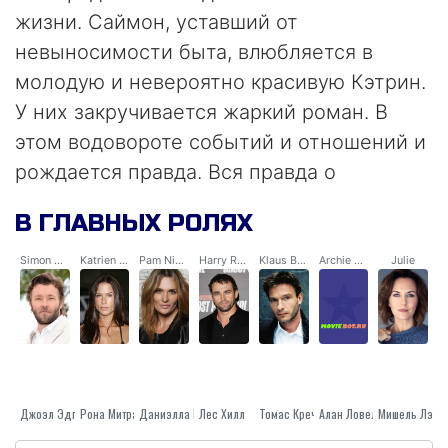
жизни. Саймон, уставший от
невыносимости быта, влюбляется в
молодую и невероятно красивую Кэтрин.
У них закручивается жаркий роман. В
этом водовороте событий и отношений и
рождается правда. Вся правда о
мужчинах.
В ГЛАВНЫХ РОЛЯХ
Simon Nicholson
Katrien Becker
Pam Nicholson
Harry Ronayne
Klaus Becker
Archie Boyle
Julie
Джоэл Эдгертон
Рона Митра
Лес Хилл
Даниэлла Кормак
Томас Кречманн
Алан Ловелл