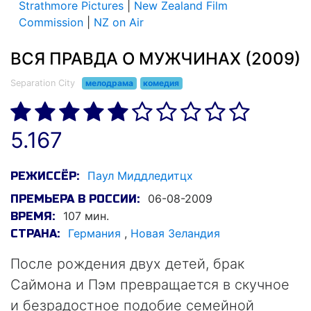
Strathmore Pictures
|
New Zealand Film
Commission
|
NZ on Air
ВСЯ ПРАВДА О МУЖЧИНАХ (2009)
Separation City
мелодрама
комедия
5.167
Паул Миддледитцх
РЕЖИССЁР:
06-08-2009
ПРЕМЬЕРА В РОССИИ:
107 мин.
ВРЕМЯ:
Германия
,
Новая Зеландия
СТРАНА:
После рождения двух детей, брак
Саймона и Пэм превращается в скучное
и безрадостное подобие семейной