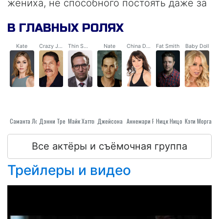
жениха, не способного постоять даже за
себя. Однако вскоре ей предстоит
В ГЛАВНЫХ РОЛЯХ
убедиться в том, что она ошибалась и что
её будущий муж — настоящий герой…
Kate
Crazy Joe
Thin Smith
Nate
China Doll
Fat Smith
Baby Doll
Саманта Локвуд
Дэнни Трехо
Майк Хаттон
Джейсона Мьюза
Ницк Ницотера
Аннемари Pazmino
Кэти Морган
Все актёры и съёмочная группа
Трейлеры и видео