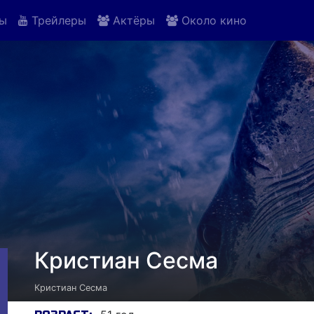
ы
Трейлеры
Актёры
Около кино
Кристиан Сесма
Кристиан Сесма