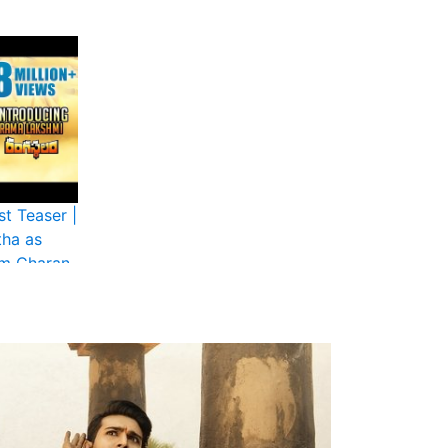
t Teaser |
tha as
am Charan