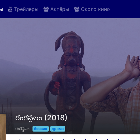
ы
Трейлеры
Актёры
Около кино
రంగస్థలం (2018)
రంగస్థలం
боевик
драма