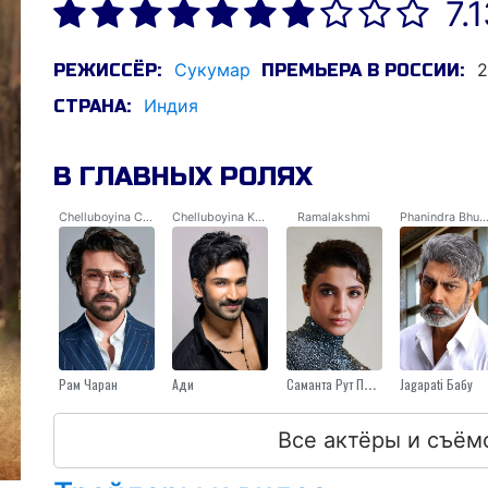
7.
Сукумар
2
РЕЖИССЁР:
ПРЕМЬЕРА В РОССИИ:
Индия
СТРАНА:
В ГЛАВНЫХ РОЛЯХ
Chelluboyina Chitti Babu
Chelluboyina Kumar Babu
Ramalakshmi
Phanindra Bhupat
Рам Чаран
Ади
Саманта Рут Прабху
Jagapati Бабу
Все актёры и съём