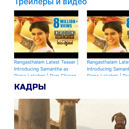
Трейлеры и видео
Rangasthalam Latest Teaser |
Rangasthalam Lates
Introducing Samantha as
Introducing Saman
Rama Lakshmi | Ram Charan
Rama Lakshmi | R
| Aadhi | DSP
| Aadhi | DSP
КАДРЫ