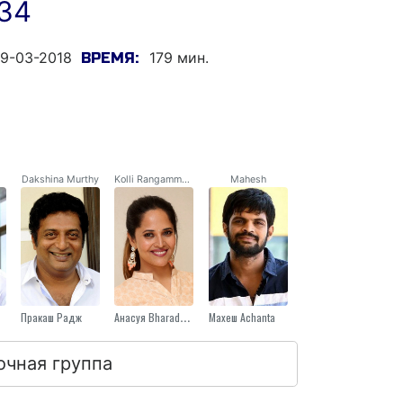
134
9-03-2018
179 мин.
ВРЕМЯ:
hi
Dakshina Murthy
Kolli Rangammatta
Mahesh
Пракаш Радж
Анасуя Bharadwaj
Махеш Achanta
очная группа