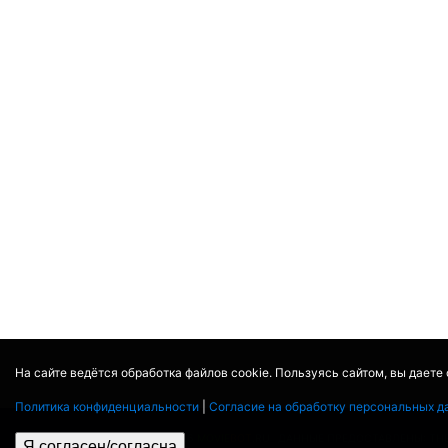
На сайте ведётся обработка файлов cookie. Пользуясь сайтом, вы даете
Политика конфиденциальности
|
Согласие на обработку персональных д
© 2017 - 2026
MOVIE
BOT
.RU
ДАННЫЕ ПРЕДОСТАВЛЕНЫ:
TH
Я согласен/согласна