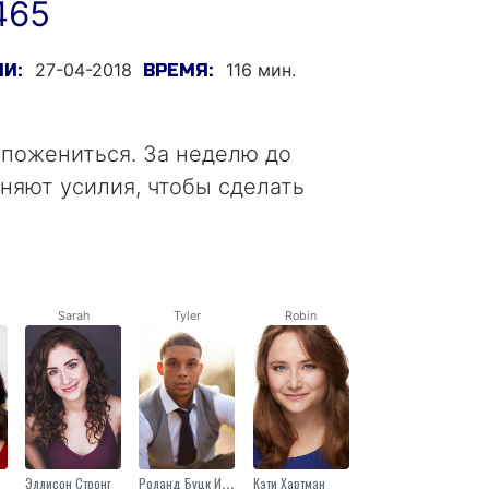
465
27-04-2018
116 мин.
И:
ВРЕМЯ:
 пожениться. За неделю до
няют усилия, чтобы сделать
Sarah
Tyler
Robin
Эллисон Стронг
Роланд Буцк ИИИ
Кэти Хартман