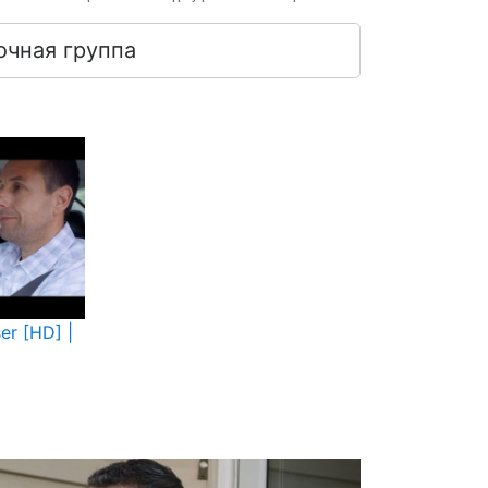
очная группа
er [HD] |