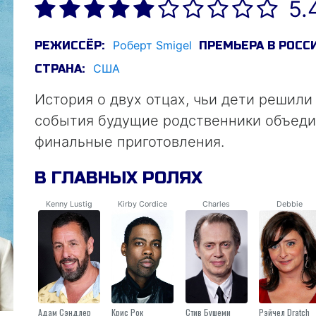
5.
Роберт Smigel
РЕЖИССЁР:
ПРЕМЬЕРА В РОССИ
США
СТРАНА:
История о двух отцах, чьи дети решили
события будущие родственники объеди
финальные приготовления.
В ГЛАВНЫХ РОЛЯХ
Kenny Lustig
Kirby Cordice
Charles
Debbie
Адам Сэндлер
Крис Рок
Стив Бушеми
Рэйчел Dratch