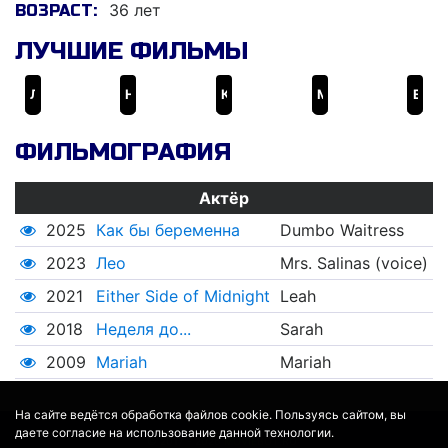
36 лет
ВОЗРАСТ:
ЛУЧШИЕ ФИЛЬМЫ
Лео
Неделя до...
Как бы беременна
Mariah
Either Side of Midnight
ФИЛЬМОГРАФИЯ
Актёр
2025
Как бы беременна
Dumbo Waitress
2023
Лео
Mrs. Salinas (voice)
2021
Either Side of Midnight
Leah
2018
Неделя до...
Sarah
2009
Mariah
Mariah
На сайте ведётся обработка файлов cookie. Пользуясь сайтом, вы
даете согласие на использование данной технологии.
© 2017 - 2026
MOVIE
BOT
.RU