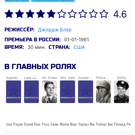
4.6
Джордж Блэр
РЕЖИССЁР:
01-01-1961
ПРЕМЬЕРА В РОССИИ:
30 мин.
США
ВРЕМЯ:
СТРАНА:
В ГЛАВНЫХ РОЛЯХ
Superboy / Clark Kent
Lana Lang
Mr. Drake
Mrs. Kent
Gunner Ferde
Police Chief Parker
Shifty
Jохн Роцкwелл
Буннй Хеннинг
Росс Эллиотт
Монти Маргеттс
Чарльз Максвелл
Роберт Уильямс
Ричард Ривз