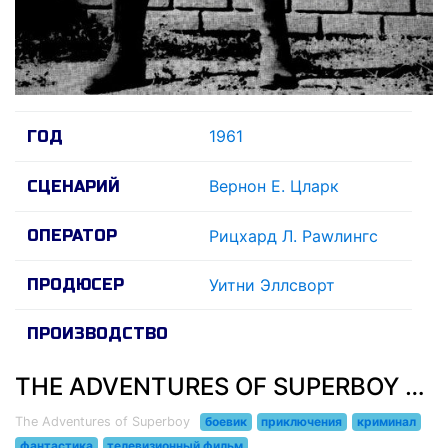
1961
ГОД
Вернон Е. Цларк
СЦЕНАРИЙ
ОПЕРАТОР
Рицхард Л. Раwлингс
ПРОДЮСЕР
Уитни Эллсворт
ПРОИЗВОДСТВО
THE ADVENTURES OF SUPERBOY (1961)
The Adventures of Superboy
боевик
приключения
криминал
фантастика
телевизионный фильм