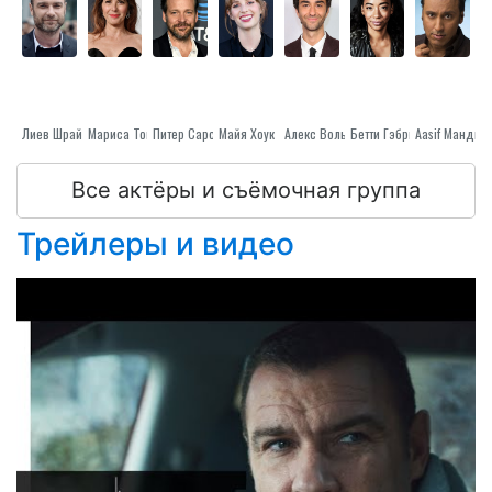
Лиев Шрайбер
Мариса Томей
Питер Сарсгаард
Майя Хоук
Алекс Вольфф
Бетти Гэбриел
Aasif Мандви
Все актёры и съёмочная группа
Трейлеры и видео