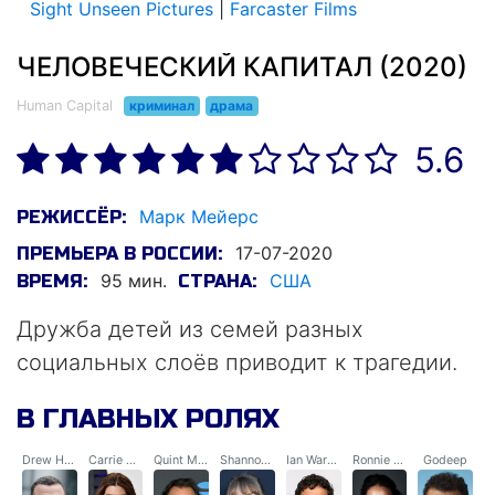
Sight Unseen Pictures
|
Farcaster Films
ЧЕЛОВЕЧЕСКИЙ КАПИТАЛ (2020)
Human Capital
криминал
драма
5.6
Марк Мейерс
РЕЖИССЁР:
17-07-2020
ПРЕМЬЕРА В РОССИИ:
95 мин.
США
ВРЕМЯ:
СТРАНА:
Дружба детей из семей разных
социальных слоёв приводит к трагедии.
В ГЛАВНЫХ РОЛЯХ
Drew Hagel
Carrie Manning
Quint Manning
Shannon Hagel
Ian Warfield
Ronnie Hagel
Godeep