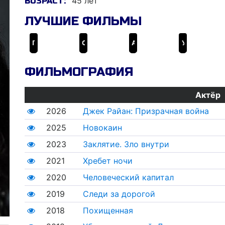
45 лет
ВОЗРАСТ:
ЛУЧШИЕ ФИЛЬМЫ
Прочь
Судная ночь 3
Апгрейд
Убрать из друзей: Даркнет
ФИЛЬМОГРАФИЯ
Актёр
2026
Джек Райан: Призрачная война
2025
Новокаин
2023
Заклятие. Зло внутри
2021
Хребет ночи
2020
Человеческий капитал
2019
Следи за дорогой
2018
Похищенная