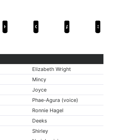
Новокаин
Скайлайн 2
Джек Райан: Призрачная война
Экспериментатор
Elizabeth Wright
Mincy
Joyce
Phae-Agura (voice)
Ronnie Hagel
Deeks
Shirley