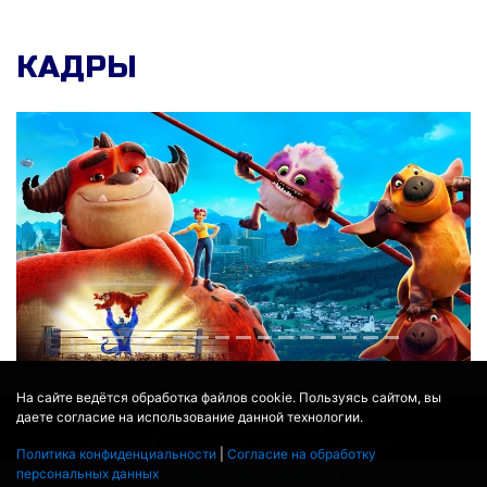
КАДРЫ
На сайте ведётся обработка файлов cookie. Пользуясь сайтом, вы
даете согласие на использование данной технологии.
© 2017 - 2026
MOVIE
BOT
.RU
ДАННЫЕ ПРЕДОСТАВЛЕНЫ:
THEMOVIEDB
,
WIKIPEDIA
Политика конфиденциальности
|
Согласие на обработку
ПЕРЕВЕДЕНО СЕРВИСОМ
ЯНДЕКС.ПЕРЕВОД
персональных данных
THEATER BY ICONDOTS FROM THE NOUN PROJECT