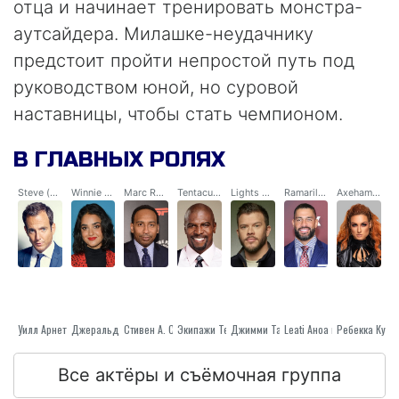
отца и начинает тренировать монстра-
аутсайдера. Милашке-неудачнику
предстоит пройти непростой путь под
руководством юной, но суровой
наставницы, чтобы стать чемпионом.
В ГЛАВНЫХ РОЛЯХ
Steve (voice)
Winnie (voice)
Marc Remy (voice)
Tentacular (voice)
Lights Out McGinty (voice)
Ramarilla (voice)
Axehammer (voice)
Уилл Арнетт
Стивен А. Смит
Джеральдин Вишванатан
Экипажи Терри
Джимми Татро
Leati Аноа и
Ребекка Куин
Все актёры и съёмочная группа