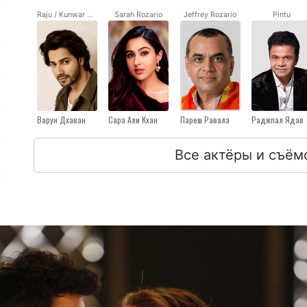
Raju / Kunwar Mahendra Pratap
Sarah Rozario
Jeffrey Rozario
Pintu
Варун Дхаван
Сара Али Кхан
Пареш Равала
Раджпал Ядав
Все актёры и съём