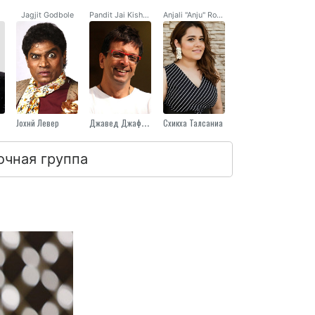
Jagjit Godbole
Pandit Jai Kishen / Jackson
Anjali "Anju" Rozario
Jохнй Левер
Джавед Джаффри
Схикха Талсаниа
очная группа