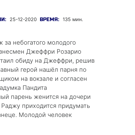
25-12-2020
135 мин.
И:
ВРЕМЯ:
 за небогатого молодого
бизнесмен Джеффри Розарио
атаил обиду на Джеффри, решив
Главный герой нашёл парня по
щиком на вокзале и согласен
Задумка Пандита
ный парень женится на дочери
и Раджу приходится придумать
знеце. Молодой человек
омедию, исход которой очень