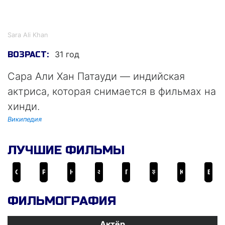
Сара Али Хан
Sara Ali Khan
31 год
ВОЗРАСТ:
Сара Али Хан Патауди — индийская
актриса, которая снимается в фильмах на
хинди.
Википедия
ЛУЧШИЕ ФИЛЬМЫ
Симмба
Рокки и Рани. История любви
Носильщик №1
अतरंगी रे
Поздравляю, это убийство
लव आज कल
Кедарнатх
Владыки небес
ФИЛЬМОГРАФИЯ
Актёр