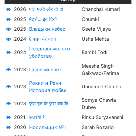
2026
पति पत्नी और वो दो
Chanchal Kumari
2025
मेट्रो... इन दिनों
Chumki
2025
Владыки небес
Geeta Vijaya
2024
ऐ वतन मेरे वतन
Usha Mehta
Поздравляю, это
2024
Bambi Todi
убийство
Meesha Singh
2023
Газовый свет
Gaikwad/Fatima
Рокки и Рани.
2023
Unnamed Cameo
История любви
Somya Chawla
2023
ज़रा हट के ज़रा बच के
Dubey
2021
अतरंगी रे
Rinku Suryavanshi
2020
Носильщик №1
Sarah Rozario