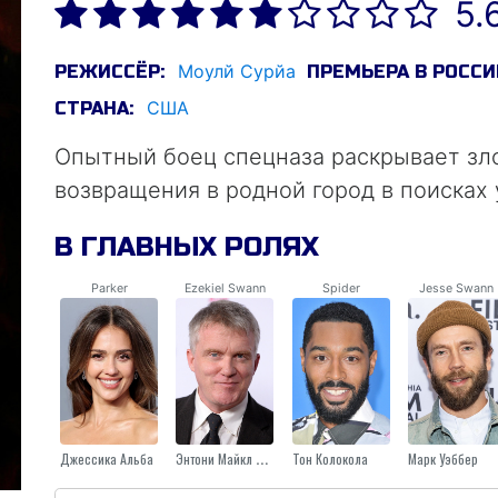
5.
Моулй Сурйа
РЕЖИССЁР:
ПРЕМЬЕРА В РОССИ
США
СТРАНА:
Опытный боец спецназа раскрывает зл
возвращения в родной город в поисках 
В ГЛАВНЫХ РОЛЯХ
Parker
Ezekiel Swann
Spider
Jesse Swann
Джессика Альба
Энтони Майкл Холл
Тон Колокола
Марк Уэббер