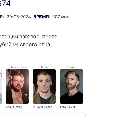
674
20-06-2024
107 мин.
И:
ВРЕМЯ:
овещий заговор, после
убийцы своего отца.
Elvis Swann
Mike
Ghost
Джейк Устал
Гэбриел Бассо
Kaiwi Лиман