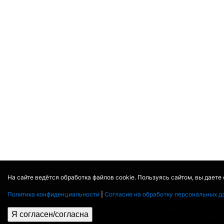
На сайте ведётся обработка файлов cookie. Пользуясь сайтом, вы даете
Политика конфиденциальности
|
Согласие на обработку персональных д
© 2017 - 2026
MOVIE
BOT
.RU
ДАННЫЕ ПРЕДОСТАВЛЕНЫ:
TH
Я согласен/согласна
КОНТАКТ