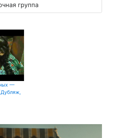
очная группа
вных —
(Дубляж,