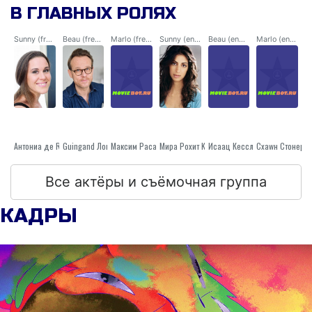
В ГЛАВНЫХ РОЛЯХ
его последствиях.
Sunny (french voice)
Beau (french voice)
Marlo (french voice)
Sunny (english voice)
Beau (english voice)
Marlo (english voice)
Guingand Лоик
Антониа де Rendinger
Максим Pacaud
Исаац Кесслер
Мира Рохит Kumbhani
Схаwн Стонер
Все актёры и съёмочная группа
КАДРЫ