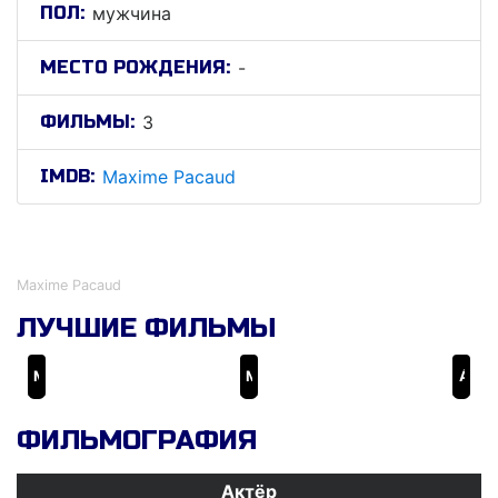
ПОЛ:
мужчина
МЕСТО РОЖДЕНИЯ:
-
ФИЛЬМЫ:
3
IMDB:
Maxime Pacaud
Маxиме Пацауд
Maxime Pacaud
ЛУЧШИЕ ФИЛЬМЫ
Марс Экспресс
Мой новый друг
À ± 5 mètres de la surface des océans
ФИЛЬМОГРАФИЯ
Актёр