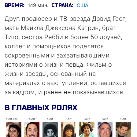
149 мин.
США
ВРЕМЯ:
СТРАНА:
Друг, продюсер и ТВ-звезда Дэвид Гест,
мать Майкла Джексона Кэтрин, брат
Тито, сестра Ребби и более 50 друзей,
коллег и помощников поделятся
сокровенными и захватывающими
историями о жизни певца. Фильм о
жизни звезды, основанный на
материалах с выступлений, оставшихся
за кадром, и ранее не показывавшихся
семейных фотографиях.
В ГЛАВНЫХ РОЛЯХ
Self (archive footage)
Self
Self
Self
Self
Self
Self