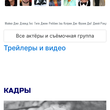
Майкл Джексон
Дэвид Гест
Тито Джексон
Реббие Jацксон
Кэтрин Джексон
Франк ДиЛео
Все актёры и съёмочная группа
Трейлеры и видео
КАДРЫ