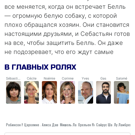
все меняется, когда он встречает Белль
— огромную белую собаку, с которой
плохо обращался хозяин. Они становится
настоящими друзьями, и Себастьян готов
на все, чтобы защитить Белль. Он даже
не подозревает, что его ждут самые
захватывающие каникулы в жизни.
В ГЛАВНЫХ РОЛЯХ
Sébastien
Cécile
Noémie
Corinne
Yves
Gas
Salomé
Робинсон Менсах-Роуанет
Алиса Давид
Царолине Англаде
Мишель Ларок
Орельен Recoing
Сайрус Шахиди
Лу Ламбрехт