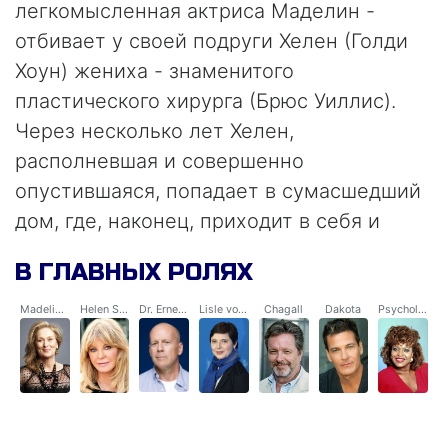
легкомысленная актриса Маделин -
отбивает у своей подруги Хелен (Голди
Хоун) жениха - знаменитого
пластического хирурга (Брюс Уиллис).
Через несколько лет Хелен,
располневшая и совершенно
опустившаяся, попадает в сумасшедший
дом, где, наконец, приходит в себя и
решает отомстить. Ей в руки попадает
В ГЛАВНЫХ РОЛЯХ
чудодейственный эликсир, дающий
молодоcть и красоту. Бывшие подруги
Madeline Ashton Menville
Helen Sharp
Dr. Ernest Menville
Lisle von Rhuman
Chagall
Dakota
Psychologist
закладывают свои души в обмен на
бессмертие, не оставляя попыток
расправиться друг с другом.