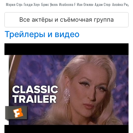
Мэрил Стрип
Голди Хоун
Брюс Уиллис
Иан Огилви
Изабелла Росселлини
Адам Сторке
Алэйна Рид Х
Все актёры и съёмочная группа
Трейлеры и видео