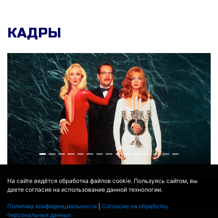
КАДРЫ
На сайте ведётся обработка файлов cookie. Пользуясь сайтом, вы
даете согласие на использование данной технологии.
© 2017 - 2026
MOVIE
BOT
.RU
ДАННЫЕ ПРЕДОСТАВЛЕНЫ:
THEMOVIEDB
,
WIKIPEDIA
Политика конфиденциальности
|
Согласие на обработку
ПЕРЕВЕДЕНО СЕРВИСОМ
ЯНДЕКС.ПЕРЕВОД
персональных данных
THEATER BY ICONDOTS FROM THE NOUN PROJECT