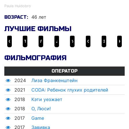
Paula Huidobro
46 лет
ВОЗРАСТ:
ЛУЧШИЕ ФИЛЬМЫ
CODA: Ребенок глухих родителей
Таллула
Лиза Франкенштейн
Janis: Little Girl Blue
Убежище
О, Люси!
Завивка
Ночные сады
ФИЛЬМОГРАФИЯ
ОПЕРАТОР
2024
Лиза Франкенштейн
2021
CODA: Ребенок глухих родителей
2018
Кэти уезжает
2018
О, Люси!
2017
Game
2017
Завивка