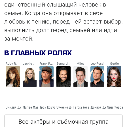
единственный слышащий человек в
семье. Когда она открывает в себе
любовь к пению, перед ней встает выбор:
выполнить долг перед семьей или идти
за мечтой.
В ГЛАВНЫХ РОЛЯХ
Ruby Rossi
Jackie Rossi
Frank Rossi
Bernardo Villalobos
Miles
Leo Rossi
Gertie
Эмилия Джонс
Marlee Матлин
Трой Коцур
Эухенио Дербес
Дэниэл Дюрант
Ferdia Уолш-Образуются Маленькие Белые Барашки
Эми Форсайт
Все актёры и съёмочная группа