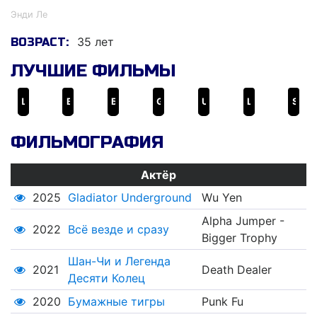
Энди Ле
35 лет
ВОЗРАСТ:
ЛУЧШИЕ ФИЛЬМЫ
Шан-Чи и Легенда Десяти Колец
Всё везде и сразу
Бумажные тигры
Gladiator Underground
Unlucky Stars
Lục Vân Tiên Tuyệt Đỉnh Kungfu
Slug Street Scrappers: Beat Em Up
ФИЛЬМОГРАФИЯ
Актёр
2025
Gladiator Underground
Wu Yen
Alpha Jumper -
2022
Всё везде и сразу
Bigger Trophy
Шан-Чи и Легенда
2021
Death Dealer
Десяти Колец
2020
Бумажные тигры
Punk Fu