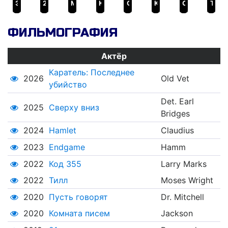
Эволюция Борна
21 мост
Майкл Клейтон
Каратель: Последнее убийство
Самый жестокий год
Код 355
Сверху вниз
Тилл
ФИЛЬМОГРАФИЯ
Актёр
Каратель: Последнее
2026
Old Vet
убийство
Det. Earl
2025
Сверху вниз
Bridges
2024
Hamlet
Claudius
2023
Endgame
Hamm
2022
Код 355
Larry Marks
2022
Тилл
Moses Wright
2020
Пусть говорят
Dr. Mitchell
2020
Комната писем
Jackson