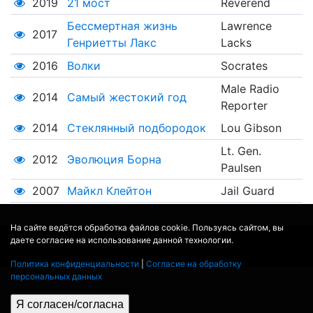
2019
21 мост
Reverend
Бессмертная жизнь
Lawrence
2017
Генриетты Лакс
Lacks
2016
Волки
Socrates
Male Radio
2014
Самый жестокий год
Reporter
2014
Стеклянный подбородок
Lou Gibson
Lt. Gen.
2012
Эволюция Борна
Paulsen
2007
Майкл Клейтон
Jail Guard
На сайте ведётся обработка файлов cookie. Пользуясь сайтом, вы
даете согласие на использование данной технологии.
© 2017 - 2026
MOVIE
BOT
.RU
ДАННЫЕ ПРЕДОСТАВЛЕНЫ:
THEMOVIEDB
,
WIKIPEDIA
Политика конфиденциальности
|
Согласие на обработку
ПЕРЕВЕДЕНО СЕРВИСОМ
ЯНДЕКС.ПЕРЕВОД
персональных данных
THEATER BY ICONDOTS FROM THE NOUN PROJECT
ПРОЕКЦИОННЫЕ ЛАМПЫ
КОНТАКТЫ
ПОЛИТИКА КОНФИДЕНЦИАЛЬНОСТИ
Я согласен/согласна
СОГЛАСИЕ НА ОБРАБОТКУ ПЕРСОНАЛЬНЫХ ДАННЫХ