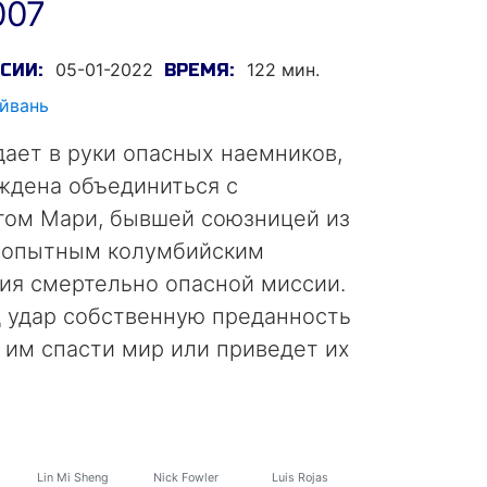
007
05-01-2022
122 мин.
СИИ:
ВРЕМЯ:
йвань
дает в руки опасных наемников,
ждена объединиться с
том Мари, бывшей союзницей из
и опытным колумбийским
ия смертельно опасной миссии.
д удар собственную преданность
 им спасти мир или приведет их
Lin Mi Sheng
Nick Fowler
Luis Rojas