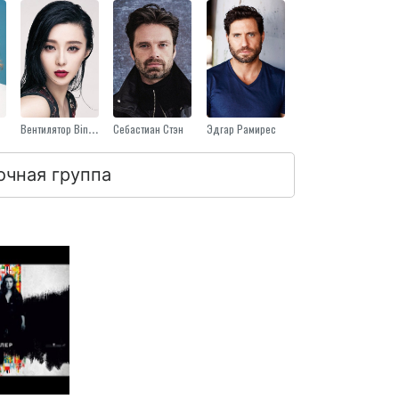
Вентилятор Bingbing
Себастиан Стэн
Эдгар Рамирес
очная группа