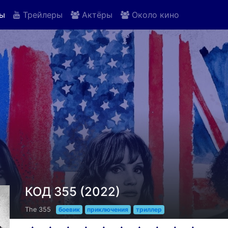
ы
Трейлеры
Актёры
Около кино
КОД 355 (2022)
The 355
боевик
приключения
триллер