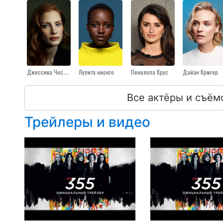
Джессика Честейн
Лупита нионго
Пенелопа Крус
Дайан Крюгер
Все актёры и съём
Трейлеры и видео