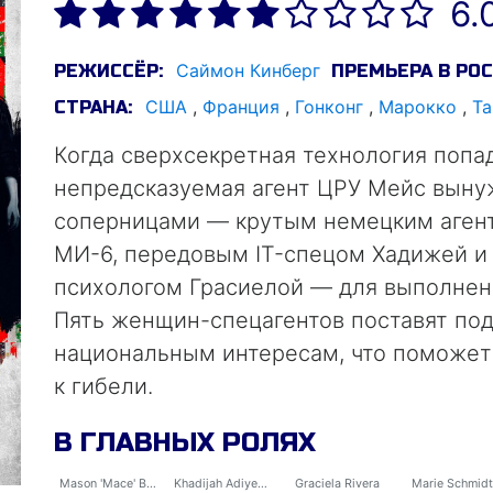
6.
Саймон Кинберг
РЕЖИССЁР:
ПРЕМЬЕРА В РОС
США
,
Франция
,
Гонконг
,
Марокко
,
Та
СТРАНА:
Когда сверхсекретная технология попа
непредсказуемая агент ЦРУ Мейс выну
соперницами — крутым немецким аген
МИ-6, передовым IT-спецом Хадижей 
психологом Грасиелой — для выполнен
Пять женщин-спецагентов поставят по
национальным интересам, что поможет
к гибели.
В ГЛАВНЫХ РОЛЯХ
Mason 'Mace' Brown
Khadijah Adiyeme
Graciela Rivera
Marie Schmidt