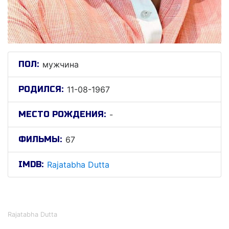
ПОЛ:
мужчина
РОДИЛСЯ:
11-08-1967
МЕСТО РОЖДЕНИЯ:
-
ФИЛЬМЫ:
67
IMDB:
Rajatabha Dutta
Раjатабха Дутта
Rajatabha Dutta