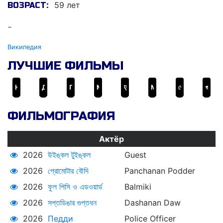
59 лет
ВОЗРАСТ:
-
Википедия
ЛУЧШИЕ ФИЛЬМЫ
Негодяи
Детектив Джагга
Педди
Моя милая Бинду
एक थी डायन
Mr. and Mrs. Iyer
ব্যোমকেশ পর্ব
গুপ্তধনের সন্ধানে
ФИЛЬМОГРАФИЯ
Актёр
2026
উইঙ্কল টুইঙ্কল
Guest
2026
প্রোমোটার বৌদি
Panchanan Podder
2026
ফুল পিসি ও এডওয়ার্ড
Balmiki
2026
সপ্তডিঙার গুপ্তধন
Dashanan Daw
2026
Педди
Police Officer