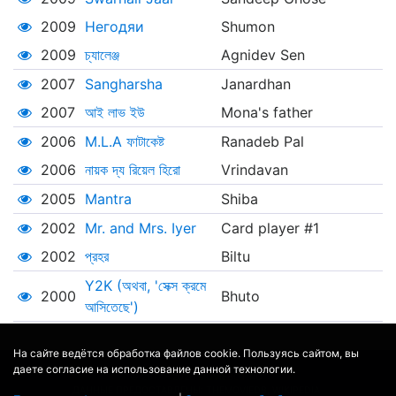
2009
Негодяи
Shumon
2009
চ্যালেঞ্জ
Agnidev Sen
2007
Sangharsha
Janardhan
2007
আই লাভ ইউ
Mona's father
2006
M.L.A ফাটাকেষ্ট
Ranadeb Pal
2006
নায়ক দ্য রিয়েল হিরো
Vrindavan
2005
Mantra
Shiba
2002
Mr. and Mrs. Iyer
Card player #1
2002
প্রহর
Biltu
Y2K (অথবা, 'সেক্স ক্রমে
2000
Bhuto
আসিতেছে')
На сайте ведётся обработка файлов cookie. Пользуясь сайтом, вы
даете согласие на использование данной технологии.
© 2017 - 2026
MOVIE
BOT
.RU
ДАННЫЕ ПРЕДОСТАВЛЕНЫ:
THEMOVIEDB
,
WIKIPEDIA