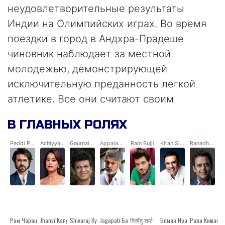
неудовлетворительные результаты
Индии на Олимпийских играх. Во время
поездки в город в Андхра-Прадеше
чиновник наблюдает за местной
молодежью, демонстрирующей
исключительную преданность легкой
атлетике. Все они считают своим
вдохновителем человека по имени
В ГЛАВНЫХ РОЛЯХ
Педди. Заинтригованный чиновник
отправляется в трудный путь через леса
Peddi Pehelwan
Achiyyamma
Gournaidu
Appalasoori
Ram Bujji
Kiran Singh Baiswal
Ranadheer Sisodia
и холмы, чтобы добраться до отдаленной
безымянной деревни на вершине холма
и узнать историю Педди...
Рам Чаран
Jhanvi Капур
Shivaraj Кумар
Jagapati Бабу
दिव्येंदु शर्मा
Боман Ирани
Рави Кишан