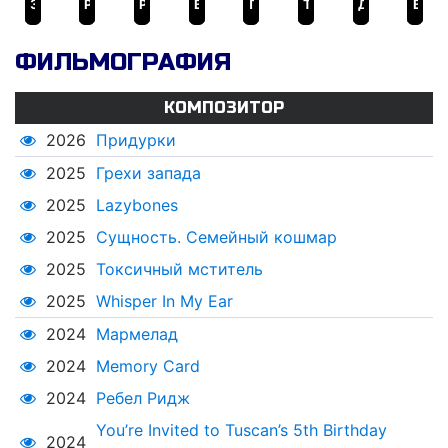
Зеленая комната
Ребел Ридж
Руины прошлого
В этом мире я больше не чувствую себя как дома
Придержи тьму
Три секунды
Договор молчания
Водила
ФИЛЬМОГРАФИЯ
КОМПОЗИТОР
2026
Придурки
2025
Грехи запада
2025
Lazybones
2025
Сущность. Семейный кошмар
2025
Токсичный мститель
2025
Whisper In My Ear
2024
Мармелад
2024
Memory Card
2024
Ребел Ридж
You’re Invited to Tuscan’s 5th Birthday
2024