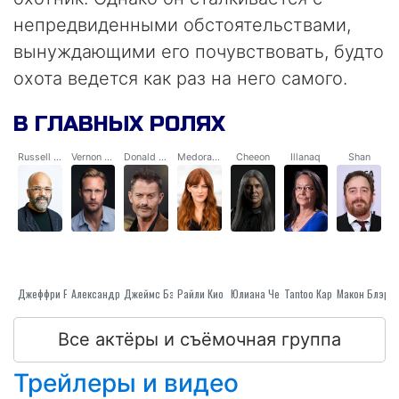
непредвиденными обстоятельствами,
вынуждающими его почувствовать, будто
охота ведется как раз на него самого.
В ГЛАВНЫХ РОЛЯХ
Russell Core
Vernon Slone
Donald Marium
Medora Slone
Cheeon
Illanaq
Shan
Джеффри Райт
Александр Скарсгард
Райли Кио
Джеймс Бэдж Дэйл
Tantoo Кардинал
Юлиана Черных Антилоп
Макон Блэр
Все актёры и съёмочная группа
Трейлеры и видео