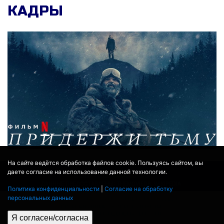
КАДРЫ
На сайте ведётся обработка файлов cookie. Пользуясь сайтом, вы
даете согласие на использование данной технологии.
© 2017 - 2026
MOVIE
BOT
.RU
ДАННЫЕ ПРЕДОСТАВЛЕНЫ:
THEMOVIEDB
,
WIKIPEDIA
Политика конфиденциальности
|
Согласие на обработку
ПЕРЕВЕДЕНО СЕРВИСОМ
ЯНДЕКС.ПЕРЕВОД
персональных данных
THEATER BY ICONDOTS FROM THE NOUN PROJECT
ПРОЕКЦИОННЫЕ ЛАМПЫ
КОНТАКТЫ
ПОЛИТИКА КОНФИДЕНЦИАЛЬНОСТИ
Я согласен/согласна
СОГЛАСИЕ НА ОБРАБОТКУ ПЕРСОНАЛЬНЫХ ДАННЫХ