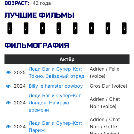
42 года
ВОЗРАСТ:
ЛУЧШИЕ ФИЛЬМЫ
Леди Баг и Супер-Кот: Нью-Йорк. Союз героев
Леди Баг и Супер-Кот: Пробуждение силы
Леди Баг и Супер-Кот: Шанхай. Легенда о Леди Драконе
Леди Баг и Супер-Кот: Париж
Леди Баг и Супер-Кот: Лондон. На краю времени
Леди Баг и Супер-Кот: Токио. Звёздный отряд
Перевод с американского
Billy le hamster cowboy
ФИЛЬМОГРАФИЯ
Актёр
Леди Баг и Супер-Кот:
Adrien / Félix
2025
Токио. Звёздный отряд
(voice)
2024
Billy le hamster cowboy
Gros Dur (voice)
Леди Баг и Супер-Кот:
Adrien / Chat
2024
Лондон. На краю
Noir (voice)
времени
Adrien / Chat
Леди Баг и Супер-Кот:
2024
Noir / Griffe
Париж
Noire (voice)