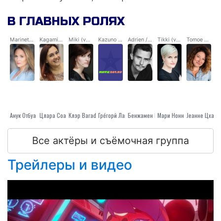
подруги хранит немало тайн.
В ГЛАВНЫХ РОЛЯХ
Marinette / Ladybug (voice)
Kagami / Ryuko (voice)
Miki (voice)
Kazuno (voice)
Adrien / Félix (voice)
Tikki (voice)
Tomoe Tsurugi (voice)
Анук Отбуа
Цлара Соарес
Клэр Baradat
Грéгорй Лаиснé
Бенжамен Боллен
Jеанне Цхарт
Мари Нонненмаче
Все актёры и съёмочная группа
Трейлеры и видео