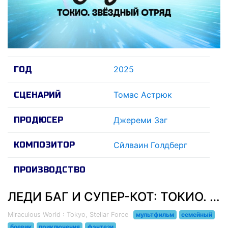
2025
ГОД
Томас Астрюк
СЦЕНАРИЙ
ПРОДЮСЕР
Джереми Заг
КОМПОЗИТОР
Сйлваин Голдберг
ПРОИЗВОДСТВО
ЛЕДИ БАГ И СУПЕР-КОТ: ТОКИО. ЗВЁЗДНЫЙ ОТРЯД (2025)
Miraculous World : Tokyo, Stellar Force
мультфильм
семейный
боевик
приключения
фэнтези