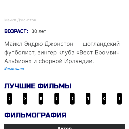
Майкл Джонстон
Майкл Джонстон
30 лет
ВОЗРАСТ:
Майкл Эндрю Джонстон — шотландский
футболист, вингер клуба «Вест Бромвич
Альбион» и сборной Ирландии.
Википедия
ЛУЧШИЕ ФИЛЬМЫ
Обсессия
Хищники
Bornless Ones
Slash
Drama Drama
The Paper Bear
Obsession Unleashed
Мумия 4
ФИЛЬМОГРАФИЯ
Актёр