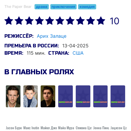
The Paper Bear
драма
приключения
комедия
10
Ариx Залаце
РЕЖИССЁР:
13-04-2025
ПРЕМЬЕРА В РОССИИ:
115 мин.
США
ВРЕМЯ:
СТРАНА:
В ГЛАВНЫХ РОЛЯХ
Jасон Буркей
Макс Ivutin
Майкл Джонстон
Майа Мураками
Оливиа Цоуцх
Jенна Пинцхбецк
Jацксон Цоуц