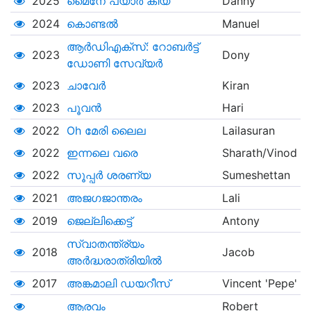
2025
മൈനേ പ്യാർ കിയ
Danny
2024
കൊണ്ടല്‍
Manuel
ആര്‍ഡിഎക്സ്: റോബര്‍ട്ട്
2023
Dony
ഡോണി സേവ്യര്‍
2023
ചാവേർ
Kiran
2023
പൂവന്‍
Hari
2022
Oh മേരി ലൈല
Lailasuran
2022
ഇന്നലെ വരെ
Sharath/Vinod
2022
സൂപ്പര്‍ ശരണ്യ
Sumeshettan
2021
അജഗജാന്തരം
Lali
2019
ജെല്ലിക്കെട്ട്
Antony
സ്വാതന്ത്ര്യം
2018
Jacob
അര്‍ദ്ധരാത്രിയില്‍
2017
അങ്കമാലി ഡയറീസ്
Vincent 'Pepe'
ആരവം
Robert