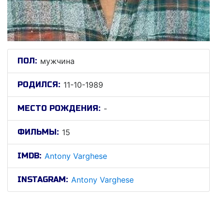
ПОЛ:
мужчина
РОДИЛСЯ:
11-10-1989
МЕСТО РОЖДЕНИЯ:
-
ФИЛЬМЫ:
15
IMDB:
Antony Varghese
INSTAGRAM:
Antony Varghese
Антонй Варгхесе