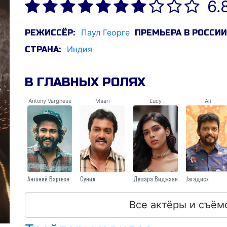
6.
Паул Георге
РЕЖИССЁР:
ПРЕМЬЕРА В РОССИИ
Индия
СТРАНА:
В ГЛАВНЫХ РОЛЯХ
Antony Varghese
Maari
Lucy
Ali
Антоний Варгезе
Сунил
Душара Виджаян
Jагадисх
Все актёры и съём