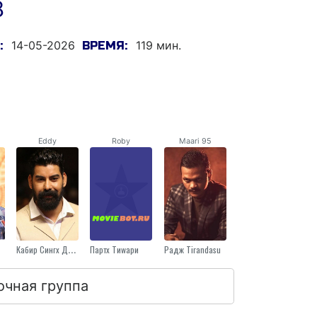
8
14-05-2026
119 мин.
:
ВРЕМЯ:
Eddy
Roby
Maari 95
Кабир Сингх Духан
Партх Тиwари
Радж Tirandasu
очная группа