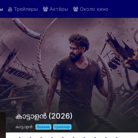
ы
Трейлеры
Актёры
Около кино
കാട്ടാളൻ (2026)
കാട്ടാളൻ
боевик
триллер