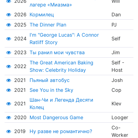
2026
Will
лагере «Миазма»
2026
Кормилец
Dan
2025
The Dinner Plan
PJ
I'm "George Lucas": A Connor
2024
Self
Ratliff Story
2023
Ты ранил мои чувства
Jim
The Great American Baking
Self -
2022
Show: Celebrity Holiday
Host
2021
Пьяный автобус
Josh
2021
See You in the Sky
Cop
Шан-Чи и Легенда Десяти
2021
Klev
Колец
2020
Most Dangerous Game
Looger
Co-
2019
Ну разве не романтично?
Worker