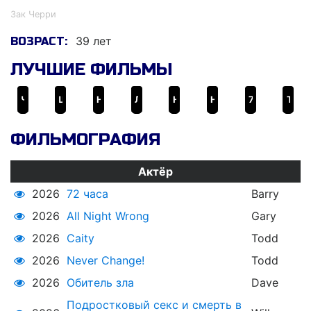
Зак Черри
39 лет
ВОЗРАСТ:
ЛУЧШИЕ ФИЛЬМЫ
Человек-паук: Возвращение домой
Шан-Чи и Легенда Десяти Колец
Ну разве не романтично?
Любовь – болезнь
Не в себе
Незаменимый ты
72 часа
Ты ранил мои чувства
ФИЛЬМОГРАФИЯ
Актёр
2026
72 часа
Barry
2026
All Night Wrong
Gary
2026
Caity
Todd
2026
Never Change!
Todd
2026
Обитель зла
Dave
Подростковый секс и смерть в