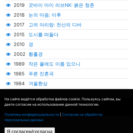
2019
굿바이 마이 러브NK: 붉은 청춘
2018
눈의 마음: 이후
2017
고려 아리랑: 천산의 디바
2015
도시를 떠돌다
2010
경
2002
황홀경
1989
작은 풀에도 이름 있으니
1985
푸른 진혼곡
1984
겨울환상
На сайте ведётся обработка файлов cookie. Пользуясь сайтом, вы
даете согласие на использование данной технологии.
© 2017 - 2026
MOVIE
BOT
.RU
ДАННЫЕ ПРЕДОСТАВЛЕНЫ:
THEMOVIEDB
,
WIKIPEDIA
Политика конфиденциальности
|
Согласие на обработку
ПЕРЕВЕДЕНО СЕРВИСОМ
ЯНДЕКС.ПЕРЕВОД
персональных данных
THEATER BY ICONDOTS FROM THE NOUN PROJECT
ПРОЕКЦИОННЫЕ ЛАМПЫ
КОНТАКТЫ
ПОЛИТИКА КОНФИДЕНЦИАЛЬНОСТИ
Я согласен/согласна