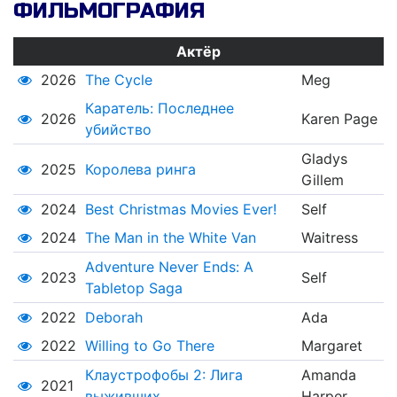
ФИЛЬМОГРАФИЯ
Актёр
2026
The Cycle
Meg
Каратель: Последнее
2026
Karen Page
убийство
Gladys
2025
Королева ринга
Gillem
2024
Best Christmas Movies Ever!
Self
2024
The Man in the White Van
Waitress
Adventure Never Ends: A
2023
Self
Tabletop Saga
2022
Deborah
Ada
2022
Willing to Go There
Margaret
Клаустрофобы 2: Лига
Amanda
2021
выживших
Harper