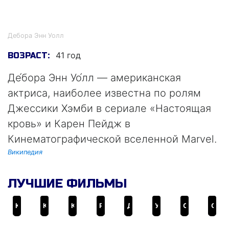
Дебора Энн Уолл
Дебора Энн Уолл
41 год
ВОЗРАСТ:
Де́бора Энн Уо́лл — американская
актриса, наиболее известна по ролям
Джессики Хэмби в сериале «Настоящая
кровь» и Карен Пейдж в
Кинематографической вселенной Marvel.
Википедия
ЛУЧШИЕ ФИЛЬМЫ
Клаустрофобы
Клаустрофобы 2: Лига выживших
Каратель: Последнее убийство
Руби Спаркс
День матери
Уловка .44
Однажды эта боль принесёт тебе пользу
Семейный бизнес