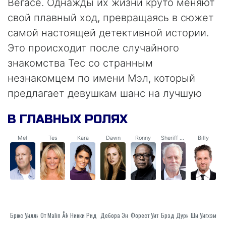
Вегасе. Однажды их жизни круто меняют
свой плавный ход, превращаясь в сюжет
самой настоящей детективной истории.
Это происходит после случайного
знакомства Тес со странным
незнакомцем по имени Мэл, который
предлагает девушкам шанс на лучшую
жизнь через совершение «маленького
В ГЛАВНЫХ РОЛЯХ
правонарушения». Не долго думая,
подруги решают согласиться на
Mel
Tes
Kara
Dawn
Ronny
Sheriff Connors
Billy
заманчивую сделку, ещё не зная, что же
ждёт их впереди. Но стремление
изменить жизнь к лучшему, выбраться из
пут «скучной жизни» берёт верх,
поэтому подруги оказываются вовлечены
Брюс Уиллис
От Malin Åkerman
Никки Рид
Дебора Энн Уолл
Форест Уитакер
Брэд Дуриф
Ши Уигхэм