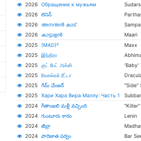
2026
Обращение к мужьям
Sudars
2026
లెనిన్
Partha
2026
അനന്തൻ കാട്
Sampa
2026
കാട്ടാളൻ
Maari
2025
(MAD)²
Maxx
2025
இந்திரா
Abhim
2025
குட் பேட் அக்லி
'Baby'
2025
ரிவால்வர் ரீட்டா
Dracul
2025
గేమ్‌ ఛేంజర్‌
"Side"
2025
Хари Хара Вира Маллу: Часть 1
Subba
2024
గీతాంజలి మళ్లీ వచ్చింది
"Killer
2024
గుంటూరు కారం
Lenin
2024
జీబ్రా
Madha
2024
పారిజాత పర్వం
Bar Se