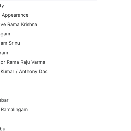
ty
 Appearance
ive Rama Krishna
angam
am Srinu
aram
tor Rama Raju Varma
Kumar / Anthony Das
bari
 Ramalingam
bu