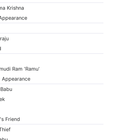
ma Krishna
Appearance
raju
d
mudi Ram 'Ramu'
 Appearance
 Babu
ek
's Friend
Thief
Babu