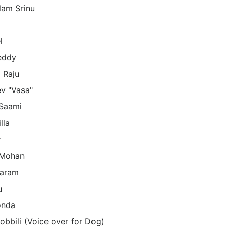
am Srinu
l
eddy
 Raju
v "Vasa"
 Saami
lla
r
' Mohan
aram
u
onda
obbili (Voice over for Dog)