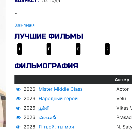
52 года
ВОЗРАСТ:
-
Википедия
ЛУЧШИЕ ФИЛЬМЫ
Пушпа
Пушпа 2: Власть
Великий воин
ஜெயிலர்
ФИЛЬМОГРАФИЯ
Актёр
2026
Mister Middle Class
Actor
2026
Народный герой
Velu
2026
பூக்கி
Vikas 
2026
డెకాయిట్
Prasad
2026
Я твой, ты моя
N. Sat