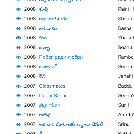
2008
కంత్రి
Rajni 
2008
కథానాయకుడు
Shanm
2008
కాళిదాసు
Basha
2008
కింగ్
Sharat
2008
జల్సా
Seenu
2008
Побег ради любви
Ramba
2008
బలాదూర్
Seenu
2008
రెడీ
Janaki
2007
Classmates
Baddu
2007
Dubai Seenu
Seenu'
2007
திரு ரங்கா
Sunil
2007
అతిథి
Amrita'
2007
ఆడవారి మాటాలకు అర్ధాలు వేరులే
Srinu
2007
ఢీ
Katthi