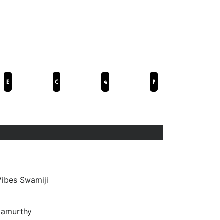
Волна в Вайкунтхампураме
Сита Рам
అతడు
Махеш Каледжа
Vibes Swamiji
yamurthy