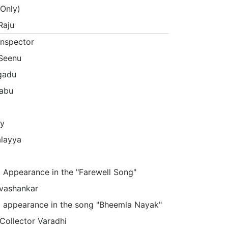
 Only)
Raju
Inspector
 Seenu
gadu
babu
y
layya
Appearance in the "Farewell Song"
vashankar
appearance in the song "Bheemla Nayak"
 Collector Varadhi