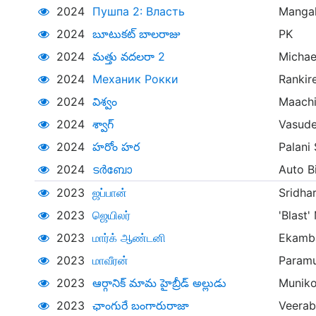
2024
Пушпа 2: Власть
Mangal
2024
బూటుకట్ బాలరాజు
PK
2024
మత్తు వదలరా 2
Michae
2024
Механик Рокки
Rankir
2024
విశ్వం
Maachi
2024
శ్వాగ్
Vasude
2024
హరోం హర
Palani
2024
ടർബോ
Auto Bi
2023
ஜப்பான்
Sridha
2023
ஜெயிலர்
'Blast
2023
மார்க் ஆண்டனி
Ekamb
2023
மாவீரன்
Param
2023
ఆర్గానిక్ మామ హైబ్రీడ్ అల్లుడు
Munik
2023
ఛాంగురే బంగారురాజా
Veerab