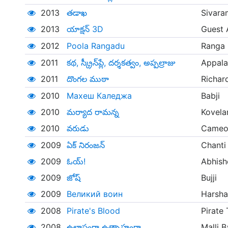
2013
తడాఖ
Sivara
2013
యాక్షన్ 3D
Guest 
2012
Poola Rangadu
Ranga
2011
కథ, స్క్రీన్‌ప్లే, దర్శకత్వం, అప్పల్రాజు
Appala
2011
దొంగల ముఠా
Richar
2010
Махеш Каледжа
Babji
2010
మర్యాద రామన్న
Kovela
2010
వరుడు
Cameo
2009
ఏక్ నిరంజన్
Chanti
2009
ఓయ్!
Abhish
2009
జోష్
Bujji
2009
Великий воин
Harsha
2008
Pirate's Blood
Pirate 
2008
ఉల్లాసంగా ఉత్సాహంగా
Malli 