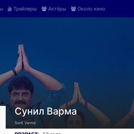
ы
Трейлеры
Актёры
Около кино
Сунил Варма
Sunil Varma