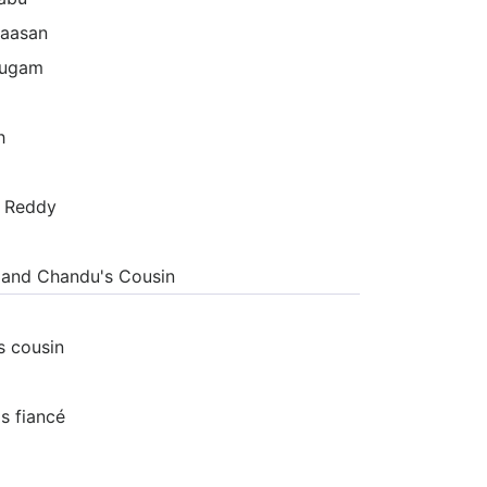
Haasan
ugam
h
 Reddy
 and Chandu's Cousin
s cousin
s fiancé