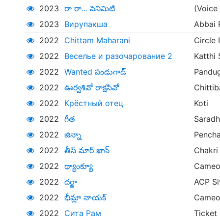
2023
రా రా... పెనిమిటి
(Voice
2023
Вирупакша
Abbai 
2022
Chittam Maharani
Circle 
2022
Веселье и разочарование 2
Katthi
2022
Wanted పండుగాడ్
Pandu
2022
ఊర్వశివో రాక్షసివో
Chitti
2022
Крёстный отец
Koti
2022
గీత
Saradh
2022
జిన్నా
Pencha
2022
తీస్ మార్ ఖాన్
Chakri
2022
థ్యాంక్యూ
Cameo 
2022
దర్జా
ACP Si
2022
భీమ్లా నాయక్‌
Cameo 
2022
Сита Рам
Ticket