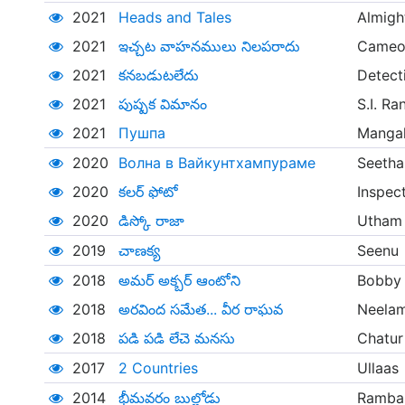
2021
Heads and Tales
Almigh
2021
ఇచ్చట వాహనములు నిలపరాదు
Cameo
2021
కనబడుటలేదు
Detect
2021
పుష్పక విమానం
S.I. R
2021
Пушпа
Mangal
2020
Волна в Вайкунтхампураме
Seeth
2020
కలర్ ఫోటో
Inspec
2020
డిస్కో రాజా
Utham 
2019
చాణక్య
Seenu
2018
అమర్ అక్బర్ ఆంటోని
Bobby
2018
అరవింద సమేత... వీర రాఘవ
Neelam
2018
పడి పడి లేచె మనసు
Chatur
2017
2 Countries
Ullaas
2014
భీమవరం బుల్లోడు
Ramba